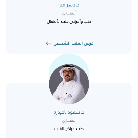
د. ياسر مير
أستشاري
طب وأمراض قلب الأطفال
عرض الملف الشخصي
د. سعود باحيدره
استشاري
طب امراض القلب